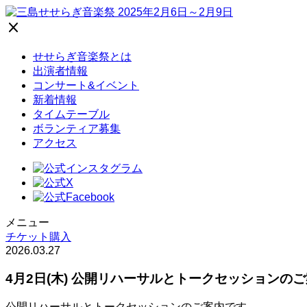
close
せせらぎ音楽祭とは
出演者情報
コンサート&イベント
新着情報
タイムテーブル
ボランティア募集
アクセス
メニュー
チケット購入
2026.03.27
4月2日(木) 公開リハーサルとトークセッションの
公開リハーサルとトークセッションのご案内です。