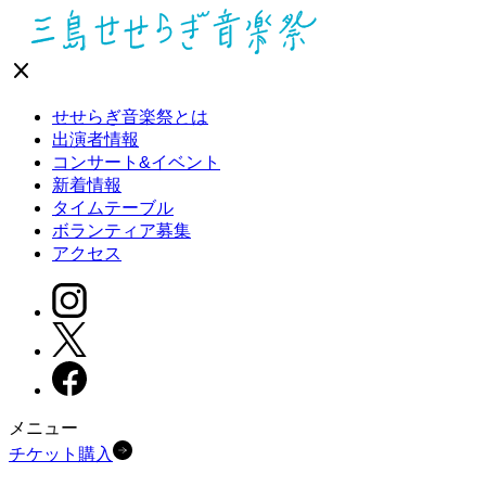
close
せせらぎ音楽祭とは
出演者情報
コンサート&イベント
新着情報
タイムテーブル
ボランティア募集
アクセス
メニュー
チケット購入